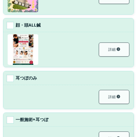
顔・頭ALL鍼
詳細
耳つぼのみ
詳細
一般施術+耳つぼ