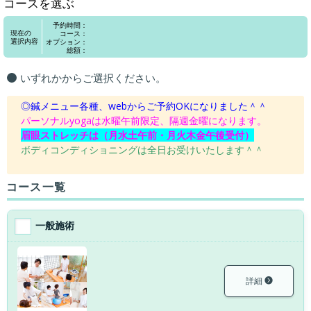
コースを選ぶ
予約時間：
現在の
コース：
選択内容
オプション：
総額：
いずれかからご選択ください。
◎鍼メニュー各種、webからご予約OKになりました＾＾
パーソナルyogaは水曜午前限定、隔週金曜になります。
眉眼ストレッチは（月水土午前・月火木金午後受付）
ボディコンディショニングは全日お受けいたします＾＾
コース一覧
一般施術
詳細