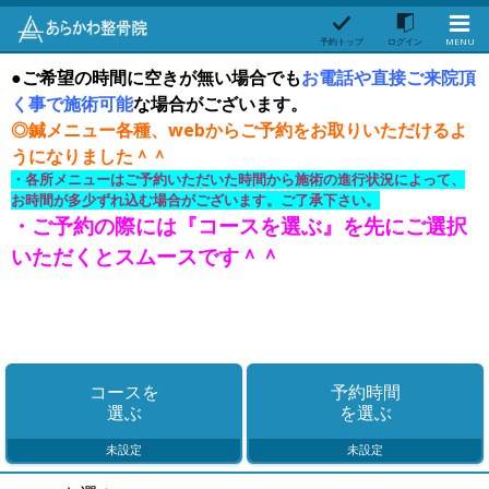
予約トップ
ログイン
MENU
●ご希望の時間に空きが無い場合でも
お
電話や直接ご来院頂
く事で施術可能
な場合がございます。
◎鍼メニュー各種、webからご予約をお取りいただけるよ
うになりました＾＾
・各所メニューはご予約いただいた時間から施術の進行状況によって、
お時間が多少ずれ込む場合がございます。ご了承下さい。
・ご予約の際には『コースを選ぶ』を先にご選択
いただくとスムースです＾＾
コースを
予約時間
選ぶ
を選ぶ
未設定
未設定