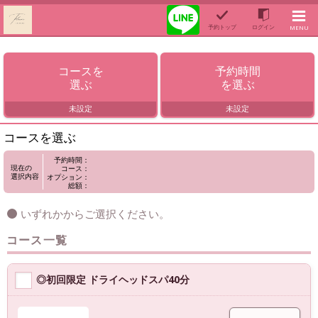
予約トップ
ログイン
MENU
コースを
予約時間
選ぶ
を選ぶ
未設定
未設定
コースを選ぶ
予約時間：
現在の
コース：
選択内容
オプション：
総額：
いずれかからご選択ください。
コース一覧
◎初回限定 ドライヘッドスパ40分