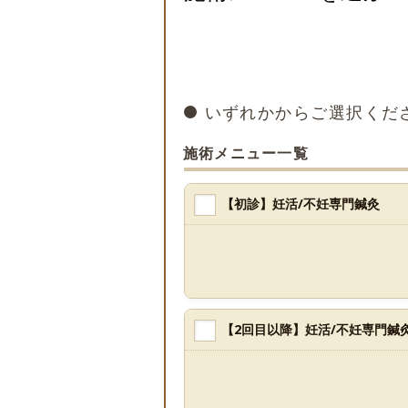
いずれかからご選択くだ
施術メニュー一覧
【初診】妊活/不妊専門鍼灸
【2回目以降】妊活/不妊専門鍼