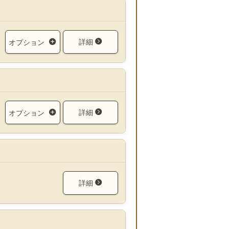
詳細
オプション
詳細
オプション
詳細