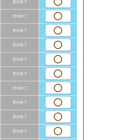
受付終了
受付終了
受付終了
受付終了
受付終了
受付終了
受付終了
受付終了
受付終了
受付終了