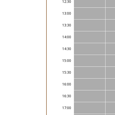
12:30
13:00
13:30
14:00
14:30
15:00
15:30
16:00
16:30
17:00