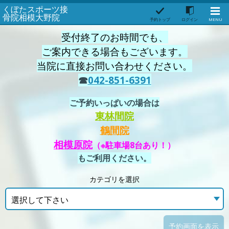
くぼたスポーツ接
骨院相模大野院
予約トップ
ログイン
MENU
受付終了のお時間でも、
ご案内できる場合もございます。
当院に直接お問い合わせください。
☎
042-851-6391
ご予約いっぱいの場合は
東林間院
鶴間院
相模原院
（※駐車場8台あり！
）
もご利用ください。
カテゴリを選択
選択して下さい
予約画面を表示