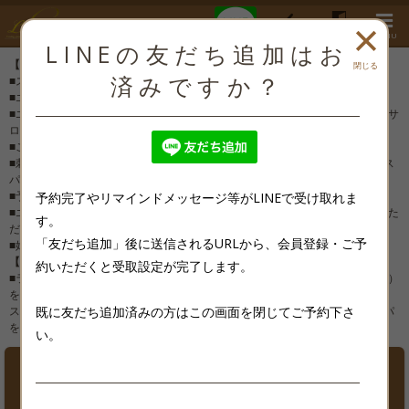
予約トップ
ログイン
MENU
LINEの友だち追加はお
【ご予約に際しての注意事項】
※必ずご確認のうえ、ご予約ください。
閉じる
済みですか？
■スパ＆エステティック ラ・シェールは女性専用サロンです。
■エステ施術は10:15～22:00（最終受付20:30）となります。
■エステ施術なしでスパのご入浴のみでもご利用いただけます。ご希望の方はサ
ロンへ直接ご連絡ください。
■ご利用は12歳以上に限らせていただいております。
■刺青、ボディアート(タトゥー・ペイント・シール)のある方、生理中の方のス
パ施設のご利用はご遠慮ください。
■予約時間に遅れた場合、トリートメント時間が短くなる場合があります。
予約完了やリマインドメッセージ等がLINEで受け取れま
■エステギフトチケットや金券扱いのチケットではオンライン予約をご利用いた
す。
だけません。サロンへ直接ご連絡ください。(078-371-0900)
「友だち追加」後に送信されるURLから、会員登録・ご予
■妊娠中（安定期以降）の方はフェイシャルのみ施術可能です。
【ご予約時間についてのご案内】
約いただくと受取設定が完了します。
■ラ・シェールでは効果を高めるため、施術前にスパ利用（温浴施設のご入浴）
をおすすめしております。
スパご利用の方は60分前（カウンセリングとご入浴）にご来店ください。スパ
既に友だち追加済みの方はこの画面を閉じてご予約下さ
をご利用でない方は15分前（カウンセリングのみ）にご来店ください。
い。
予約時間
コースを
を選ぶ
選ぶ