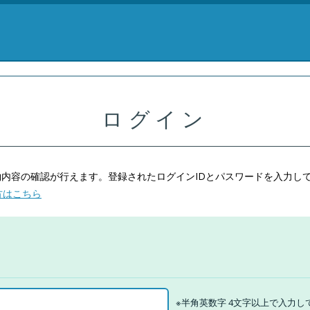
ログイン
内容の確認が行えます。登録されたログインIDとパスワードを入力し
方はこちら
※半角英数字 4文字以上で入力