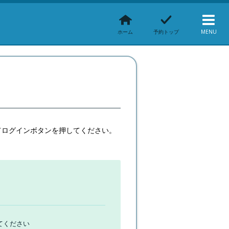
ホーム
予約トップ
MENU
てログインボタンを押してください。
してください