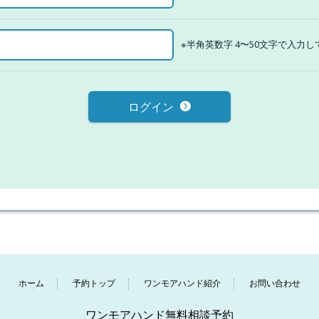
※半角英数字 4〜50文字で入力
ログイン
ホーム
予約トップ
ワンモアハンド紹介
お問い合わせ
ワンモアハンド無料相談予約