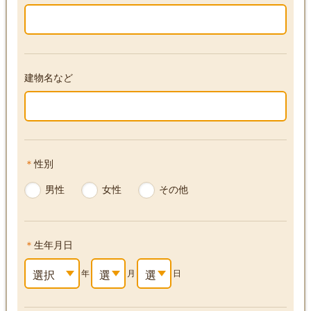
建物名など
＊
性別
男性
女性
その他
＊
生年月日
選択
年
選
月
選
日
して
択
択