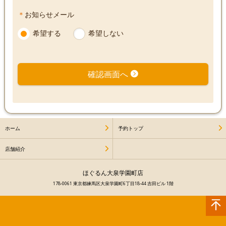
＊
お知らせメール
下さ
し
し
希望する
希望しない
い
て
て
下
下
確認画面へ
さ
さ
い
い
ホーム
予約トップ
店舗紹介
ほぐるん大泉学園町店
178-0061 東京都練馬区大泉学園町6丁目18-44 吉田ビル 1階