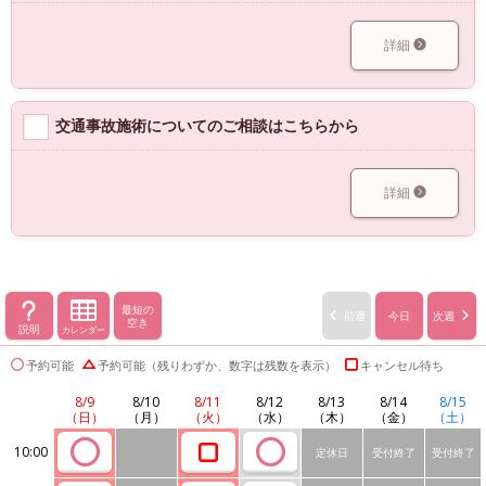
詳細
交通事故施術についてのご相談はこちらから
詳細
最短の
前週
今日
次週
空き
説明
カレンダー
予約可能
予約可能（残りわずか、数字は残数を表示）
キャンセル待ち
8/9
8/10
8/11
8/12
8/13
8/14
8/15
（日）
（月）
（火）
（水）
（木）
（金）
（土）
10:00
定休日
受付終了
受付終了