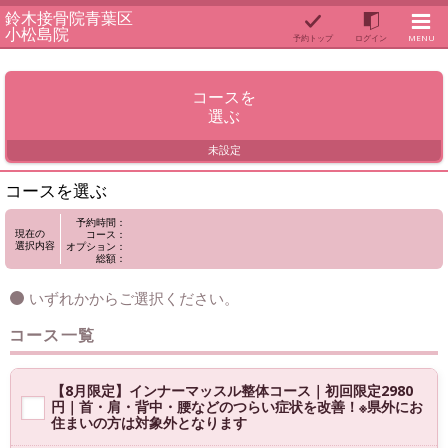
鈴木接骨院青葉区
小松島院
予約トップ
ログイン
MENU
コースを
選ぶ
未設定
コースを選ぶ
予約時間：
現在の
コース：
選択内容
オプション：
総額：
いずれかからご選択ください。
コース一覧
【8月限定】インナーマッスル整体コース｜初回限定2980
円｜首・肩・背中・腰などのつらい症状を改善！※県外にお
住まいの方は対象外となります