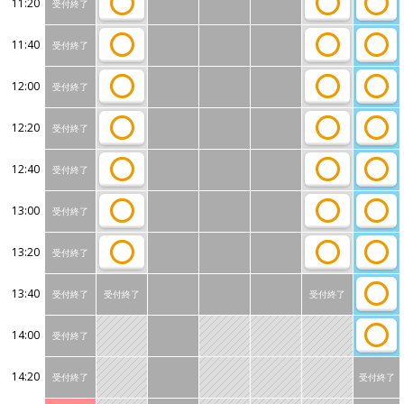
11:20
受付終了
11:40
受付終了
12:00
受付終了
12:20
受付終了
12:40
受付終了
13:00
受付終了
13:20
受付終了
13:40
受付終了
受付終了
受付終了
14:00
受付終了
14:20
受付終了
受付終了