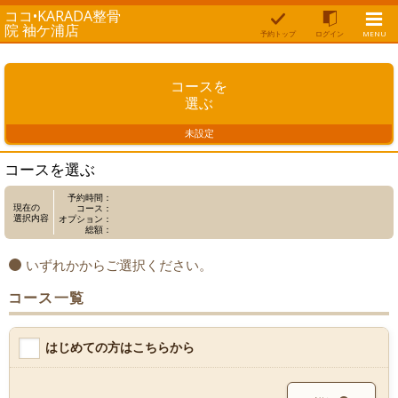
ココ•KARADA整骨
院 袖ケ浦店
予約トップ
ログイン
MENU
コースを
選ぶ
未設定
コースを選ぶ
予約時間：
現在の
コース：
選択内容
オプション：
総額：
いずれかからご選択ください。
コース一覧
はじめての方はこちらから