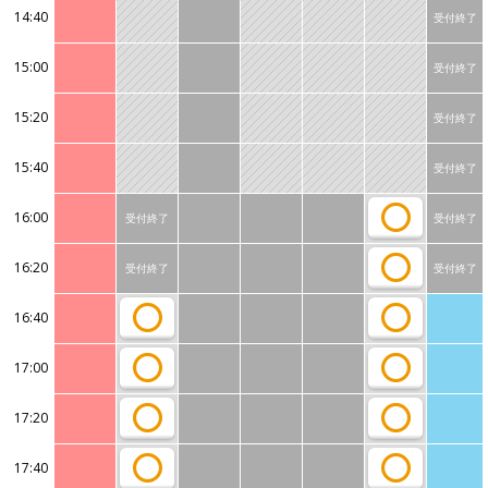
14:40
受付終了
15:00
受付終了
15:20
受付終了
15:40
受付終了
16:00
受付終了
受付終了
16:20
受付終了
受付終了
16:40
17:00
17:20
17:40