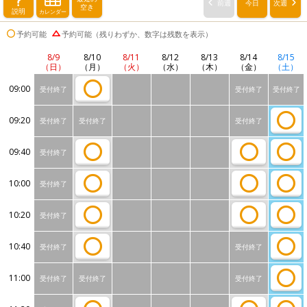
前週
今日
次週
空き
説明
カレンダー
予約可能
予約可能（残りわずか、数字は残数を表示）
8/9
8/10
8/11
8/12
8/13
8/14
8/15
（日）
（月）
（火）
（水）
（木）
（金）
（土）
09:00
受付終了
受付終了
受付終了
09:20
受付終了
受付終了
受付終了
09:40
受付終了
10:00
受付終了
10:20
受付終了
10:40
受付終了
受付終了
11:00
受付終了
受付終了
受付終了