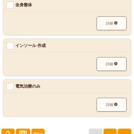
全身整体
詳細
インソール 作成
詳細
電気治療のみ
詳細
最短の