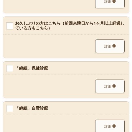
詳細
お久しぶりの方はこちら（前回来院日から1ヶ月以上経過し
ている方もこちら）
詳細
「継続」保健診療
詳細
「継続」自費診療
詳細