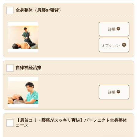
全身整体（肩腰or猫背）
詳細
オプション
自律神経治療
詳細
【肩首コリ・腰痛がスッキリ爽快】パーフェクト全身整体
コース