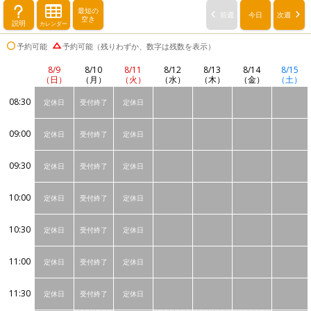
最短の
前週
今日
次週
空き
説明
カレンダー
予約可能
予約可能（残りわずか、数字は残数を表示）
8/9
8/10
8/11
8/12
8/13
8/14
8/15
（日）
（月）
（火）
（水）
（木）
（金）
（土）
08:30
定休日
受付終了
定休日
09:00
定休日
受付終了
定休日
09:30
定休日
受付終了
定休日
10:00
定休日
受付終了
定休日
10:30
定休日
受付終了
定休日
11:00
定休日
受付終了
定休日
11:30
定休日
受付終了
定休日