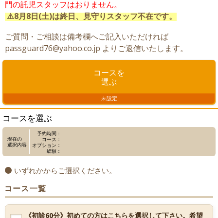
門の託児スタッフはおりません。
⚠️8月8日(土)は終日、見守りスタッフ不在です。
ご質問・ご相談は備考欄へご記入いただければ
passguard76@yahoo.co.jp よりご返信いたします。
コースを
選ぶ
未設定
コースを選ぶ
予約時間：
現在の
コース：
選択内容
オプション：
総額：
いずれかからご選択ください。
コース一覧
《初診60分》初めての方はこちらを選択して下さい。希望