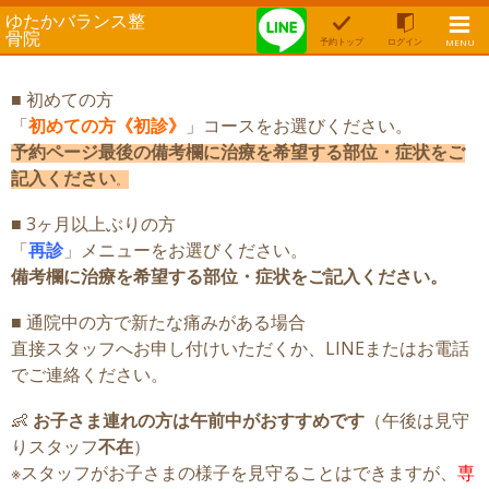
ゆたかバランス整
骨院
予約トップ
ログイン
MENU
■ 初めての方
「
初めての方《初診》
」コースをお選びください。
予約ページ最後の備考欄に治療を希望する部位・症状をご
記入ください
。
■ 3ヶ月以上ぶりの方
「
再診
」メニューをお選びください。
備考欄に治療を希望する部位・症状をご記入ください。
■ 通院中の方で新たな痛みがある場合
直接スタッフへお申し付けいただくか、
LINEまたはお電話
でご連絡ください。
👶
お子さま連れの方は午前中がおすすめです
（午後は見守
りスタッフ
不在
）
※スタッフがお子さまの様子を見守ることはできますが、
専