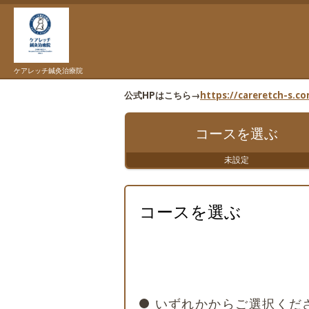
ケアレッチ鍼灸治療院
公式HPはこちら→
https://careretch-s.c
コースを
選ぶ
未設定
コースを選ぶ
いずれかからご選択くだ