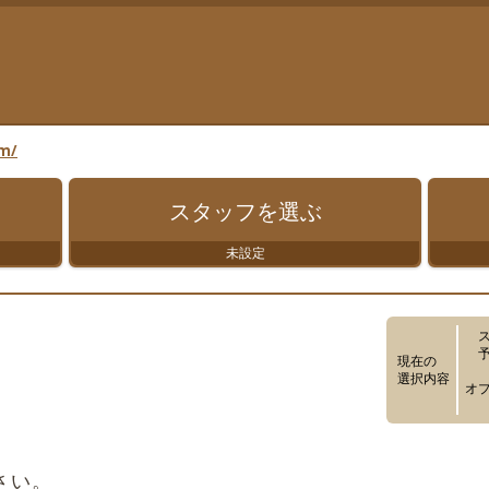
om/
スタッフを
選ぶ
未設定
現在の
選択内容
オ
さい。