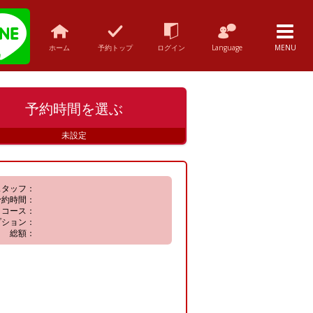
ホーム
予約トップ
ログイン
Language
MENU
予約時間
を選ぶ
未設定
スタッフ：
予約時間：
コース：
プション：
総額：