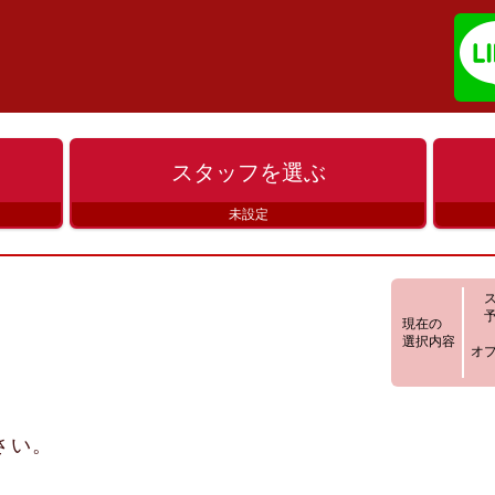
スタッフを
選ぶ
未設定
現在の
選択内容
オ
さい。