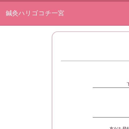
鍼灸ハリゴコチ一宮
友だち登