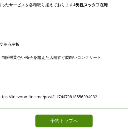
整ったサービスを各種取り揃えております♪
男性スッタフ在籍
交差点左折
、自販機黄色い椅子を超えた店舗すぐ脇白いコンクリート、
linevoom.line.me/post/1174470818556994032
予約トップへ