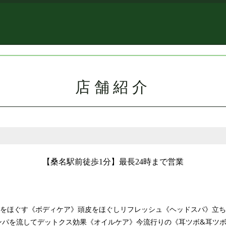
店舗紹介
【桑名駅前徒歩1分】最長24時まで営業
リをほぐす《ボディケア》頭皮をほぐしリフレッシュ《ヘッドスパ》立
ンパを流してデットクス効果《オイルケア》今流行りの《耳ツボ&耳ツ