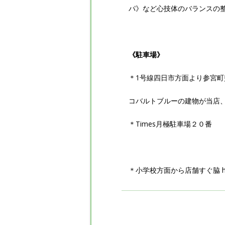
パ》など心技体のバランスの
《駐車場》
＊1号線四日市方面より参宮町
コバルトブルーの建物が当店
＊Times月極駐車場２０番
＊小学校方面から店舗すぐ脇 https://