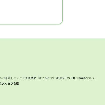
リンパを流してデットクス効果《オイルケア》今流行りの《耳ツボ&耳ツボジュ
性スッタフ在籍