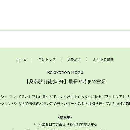
ホーム
予約トップ
店舗紹介
よくある質問
Relaxation Hogu
【桑名駅前徒歩1分】最長24時まで営業
ッシュ《ヘッドスパ》立ち仕事などでむくんだ足をすっきりさせる《フットケア》
ックリンパ》など心技体のバランスの整ったサービスを各種取り揃えております♪
男
《駐車場》
＊1号線四日市方面より参宮町交差点左折