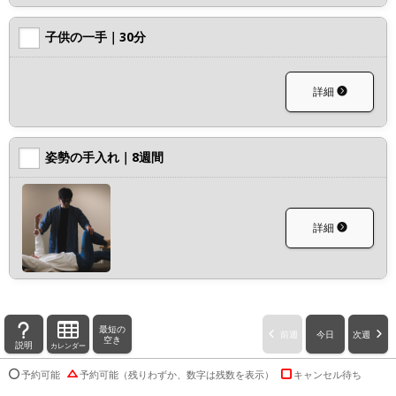
子供の一手｜30分
詳細
姿勢の手入れ｜8週間
詳細
最短の
前週
今日
次週
空き
説明
カレンダー
予約可能
予約可能（残りわずか、数字は残数を表示）
キャンセル待ち