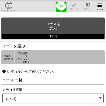
予約トップ
ログイン
MENU
コースを
選ぶ
未設定
コースを選ぶ
予約時間：
現在の
コース：
選択内容
オプション：
総額：
いずれかからご選択ください。
コース一覧
カテゴリ選択
すべて