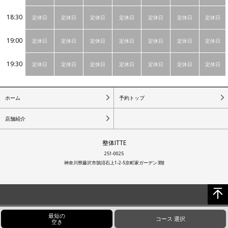
18:30
定休日
定休日
定休日
定休日
定休日
定休日
定休日
19:00
定休日
定休日
定休日
定休日
定休日
定休日
定休日
19:30
定休日
定休日
定休日
定休日
定休日
定休日
定休日
ホーム
予約トップ
店舗紹介
整体ITTE
251-0025
神奈川県藤沢市鵠沼石上1-2-5京町家ガーデン3階
最短の
コース
選択
空き