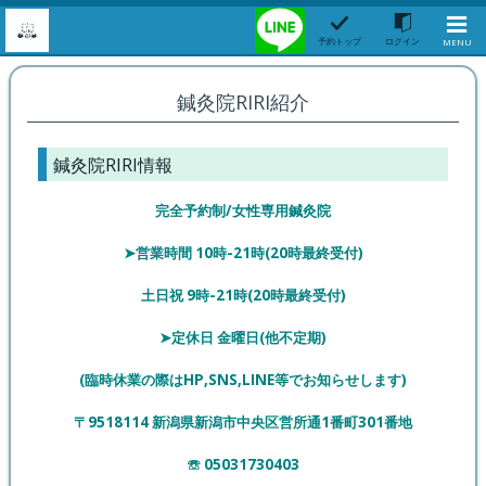
予約トップ
ログイン
MENU
鍼灸院RIRI紹介
鍼灸院RIRI情報
完全予約制/
女性専用鍼灸院
➤営業時間 10時-21時(20時最終受付)
土日祝 9時-
21時(20時最終受付)
➤定休日 金曜日(他不定期)
(臨時休業の際はHP,SNS,LINE等でお知らせします)
〒9518114 新潟県新潟市中央区営所通1番町301番地
☏ 05031730403