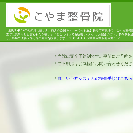
【整形外科12年の知見に基づき、痛みの原因をエコーで可視化】長野市南長池の「こやま整骨
査では異常なしと言われたが痛い」「どこに行っても改善しない」とお悩みの方へ。科学的根
と、最短で改善へ導く専門施術を提供します。 〒381-0024 長野県長野市南長池761-5
＊当院は完全予約制です。事前にご予約を
＊ご不明点はお気軽にお問い合わせくださ
＊
詳しい予約システムの操作手順はこちら