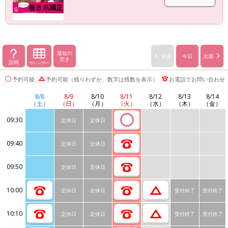
最短の
前週
今日
次週
空き
説明
カレンダー
予約可能
予約可能（残りわずか、数字は残数を表示）
お電話でお問い合わせ
8/8
8/9
8/10
8/11
8/12
8/13
8/14
（土）
（日）
（月）
（火）
（水）
（木）
（金）
09:30
定休日
定休日
09:40
定休日
定休日
09:50
定休日
定休日
10:00
定休日
定休日
受付終了
受付終了
10:10
定休日
定休日
受付終了
受付終了