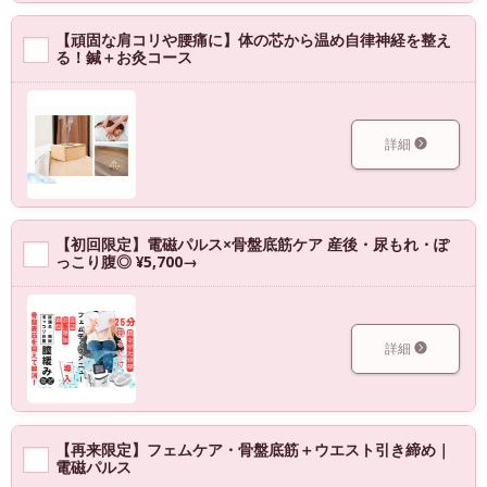
【頑固な肩コリや腰痛に】体の芯から温め自律神経を整え
る！鍼＋お灸コース
詳細
【初回限定】電磁パルス×骨盤底筋ケア 産後・尿もれ・ぽ
っこり腹◎ ¥5,700→
詳細
【再来限定】フェムケア・骨盤底筋＋ウエスト引き締め｜
電磁パルス