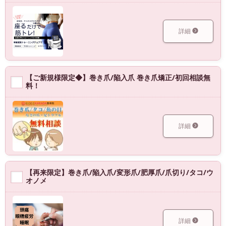
詳細
【ご新規様限定◆】巻き爪/陥入爪 巻き爪矯正/初回相談無
料！
詳細
【再来限定】巻き爪/陥入爪/変形爪/肥厚爪/爪切り/タコ/ウ
オノメ
詳細