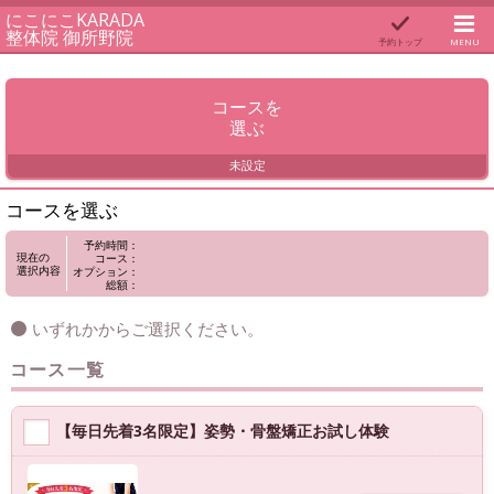
にこにこKARADA
整体院 御所野院
予約トップ
MENU
コースを
選ぶ
未設定
コースを選ぶ
予約時間：
現在の
コース：
選択内容
オプション：
総額：
いずれかからご選択ください。
コース一覧
【毎日先着3名限定】姿勢・骨盤矯正お試し体験