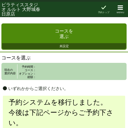
ピラティススタジ
オ ルルト 大野城春
日原店
予約トップ
MENU
コースを
選ぶ
未設定
コースを選ぶ
予約時間：
現在の
コース：
選択内容
オプション：
総額：
いずれかからご選択ください。
予約システムを移行しました。
今後は下記ページからご予約下さ
い。