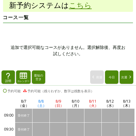
新予約システムは
こちら
コース一覧
追加で選択可能なコースがありません。選択解除後、再度お
試しください。
最短の
前週
今日
次週
空き
説明
カレンダー
予約可能
予約可能（残りわずか、数字は残数を表示）
8/7
8/8
8/9
8/10
8/11
8/12
8/13
（金）
（土）
（日）
（月）
（火）
（水）
（木）
09:00
受付終了
09:30
受付終了