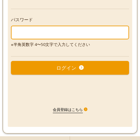
パスワード
※半角英数字 4〜50文字で入力してください
ログイン
会員登録はこちら