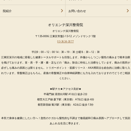
院紹介
お問い合わせ
オリエンテ深川整骨院
オリエンテ深川整骨院
〒135-0006 江東区常盤2-13-12 メゾンドサンク 1階
03-3634-3077
平日9：00～12：00 14：30～19：30 土曜 8：30～12：30
江東区深川の地域に密着した健康トータルサポートを目指します。外傷からしつこい慢性の痛みまで根本治療
を掲げております。首・肩・手・腰・膝・足などの「痛み」除去に特化した治療をしています。痛みの箇所が
必ずしも痛みの原因とは限りません。トリガーポイント・筋膜リリース・AKA博田法を総合的に治療に取り入
れています。骨盤矯正はもちろん、産後の骨盤矯正や自律神経調整にも力を入れておりますのでどうぞご相談
ください。
★駅チカ★アクセス良好★
半蔵門線 清澄白河駅 A1出口 徒歩 2分
都営大江戸線 森下駅（東京都） A7出口 徒歩 4分
都営新宿線 菊川駅（東京都） A2出口 徒歩 13分
本気で身体を健康にしたい方へ！急性のケガから慢性的な不調まで徹底緩和◎痛み原因へアプローチして笑顔
あふれる生活に導きます。