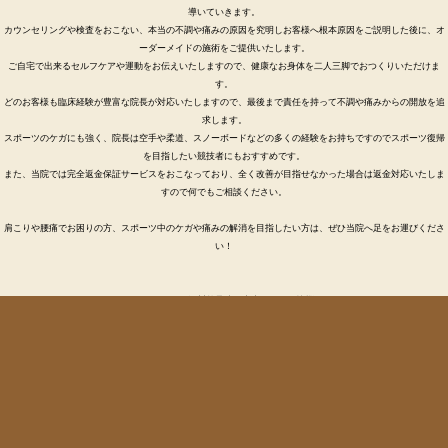
導いていきます。
カウンセリングや検査をおこない、本当の不調や痛みの原因を究明しお客様へ根本原因をご説明した後に、オ
ーダーメイドの施術をご提供いたします。
ご自宅で出来るセルフケアや運動をお伝えいたしますので、健康なお身体を二人三脚でおつくりいただけま
す。
どのお客様も臨床経験が豊富な院長が対応いたしますので、最後まで責任を持って不調や痛みからの開放を追
求します。
スポーツのケガにも強く、院長は空手や柔道、スノーボードなどの多くの経験をお持ちですのでスポーツ復帰
を目指したい競技者にもおすすめです。
また、当院では完全返金保証サービスをおこなっており、全く改善が目指せなかった場合は返金対応いたしま
すので何でもご相談ください。
肩こりや腰痛でお困りの方、スポーツ中のケガや痛みの解消を目指したい方は、ぜひ当院へ足をお運びくださ
い！
・オリエンテ深川整骨院の先生からのご挨拶
この度は『オリエンテ深川整骨院』の掲載ページをご覧いただき、誠にありがとうございます。
当院では根本解決を目指すことをモットーに、不調や痛みを抱えているお客様のサポートしてまいります。
カウンセリングや検査を的確におこなった上で、お客様お一人おひとりに合わせた施術をご提案・ご提供いた
します。
お客様に寄り添い、二人三脚で一緒に人生を歩めたらと考えていますので、何でもご相談ください。いつでも
お待ちしています。