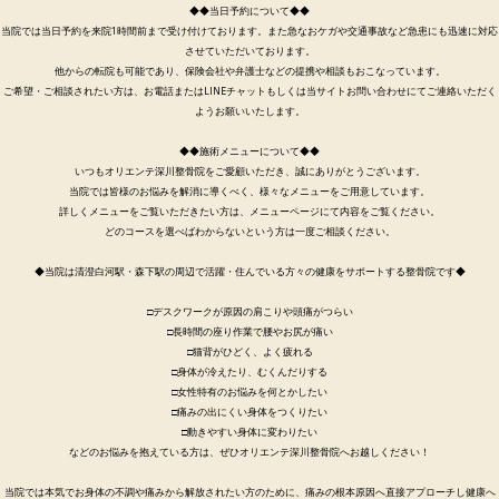
◆◆当日予約について◆◆
当院では当日予約を来院1時間前まで受け付けております。また急なおケガや交通事故など急患にも迅速に対応
させていただいております。
他からの転院も可能であり、保険会社や弁護士などの提携や相談もおこなっています。
ご希望・ご相談されたい方は、お電話またはLINEチャットもしくは当サイトお問い合わせにてご連絡いただく
ようお願いいたします。
◆◆施術メニューについて◆◆
いつもオリエンテ深川整骨院をご愛顧いただき、誠にありがとうございます。
当院では皆様のお悩みを解消に導くべく、様々なメニューをご用意しています。
詳しくメニューをご覧いただきたい方は、メニューページにて内容をご覧ください。
どのコースを選べばわからないという方は一度ご相談ください。
◆当院は清澄白河駅・森下駅の周辺で活躍・住んでいる方々の健康をサポートする整骨院です◆
□デスクワークが原因の肩こりや頭痛がつらい
□長時間の座り作業で腰やお尻が痛い
□猫背がひどく、よく疲れる
□身体が冷えたり、むくんだりする
□女性特有のお悩みを何とかしたい
□痛みの出にくい身体をつくりたい
□動きやすい身体に変わりたい
などのお悩みを抱えている方は、ぜひオリエンテ深川整骨院へお越しください！
当院では本気でお身体の不調や痛みから解放されたい方のために、痛みの根本原因へ直接アプローチし健康へ