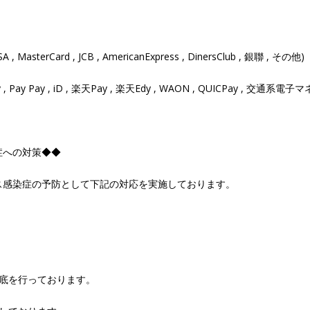
terCard , JCB , AmericanExpress , DinersClub , 銀聯 , その他)
Pay Pay , iD , 楽天Pay , 楽天Edy , WAON , QUICPay , 交通系電子マ
症への対策◆◆
ス感染症の予防として下記の対応を実施しております。
徹底を行っております。