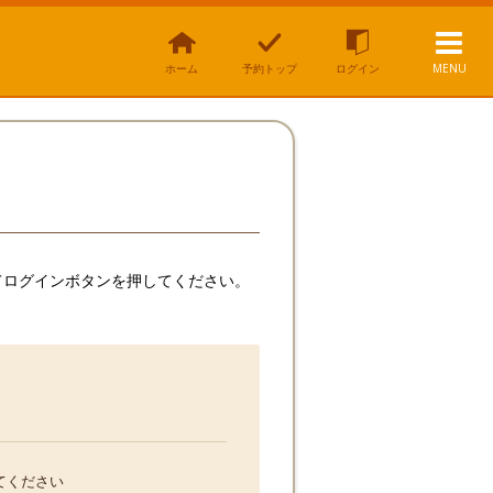
ホーム
予約トップ
ログイン
MENU
てログインボタンを押してください。
してください