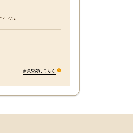
してください
会員登録はこちら