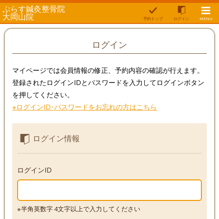
ぷらす鍼灸整骨院
大岡山院
予約トップ
ログイン
MENU
ログイン
マイページでは会員情報の修正、予約内容の確認が行えます。
登録されたログインIDとパスワードを入力してログインボタン
を押してください。
※ログインID･パスワードをお忘れの方はこちら
ログイン情報
ログインID
※半角英数字 4文字以上で入力してください