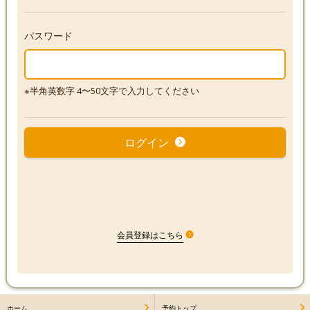
パスワード
※半角英数字 4〜50文字で入力してください
ログイン
会員登録はこちら
ホーム
予約トップ