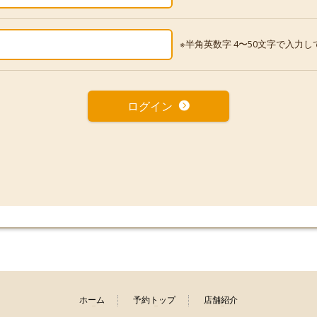
※半角英数字 4〜50文字で入力
ログイン
ホーム
予約トップ
店舗紹介