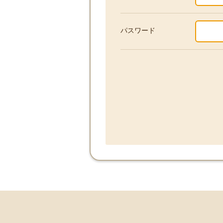
パスワード