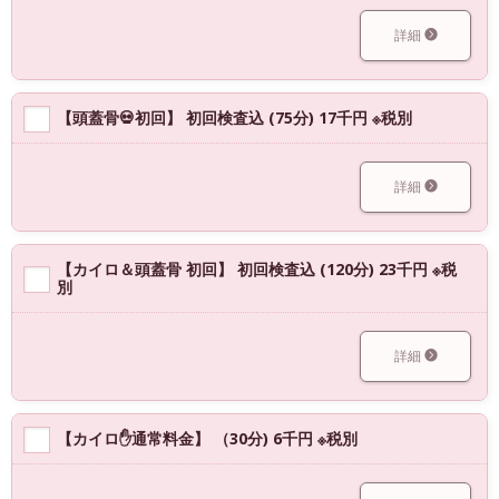
詳細
【頭蓋骨💀初回】 初回検査込 (75分) 17千円 ※税別
詳細
【カイロ＆頭蓋骨 初回】 初回検査込 (120分) 23千円 ※税
別
詳細
【カイロ✋通常料金】 （30分) 6千円 ※税別