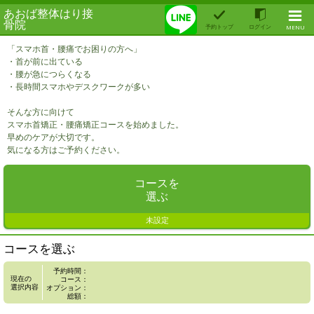
あおば整体はり接
骨院
予約トップ
ログイン
MENU
「スマホ首・腰痛でお困りの方へ」
・首が前に出ている
・腰が急につらくなる
・長時間スマホやデスクワークが多い
そんな方に向けて
スマホ首矯正・腰痛矯正コースを始めました。
早めのケアが大切です。
気になる方はご予約ください。
コースを
選ぶ
未設定
コースを選ぶ
予約時間：
現在の
コース：
選択内容
オプション：
総額：