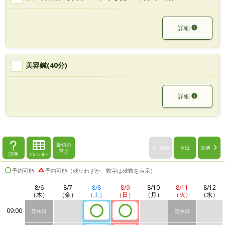
詳細
美容鍼(40分)
詳細
最短の
前週
今日
次週
空き
説明
カレンダー
予約可能
予約可能（残りわずか、数字は残数を表示）
8/6
8/7
8/8
8/9
8/10
8/11
8/12
（木）
（金）
（土）
（日）
（月）
（火）
（水）
09:00
定休日
定休日