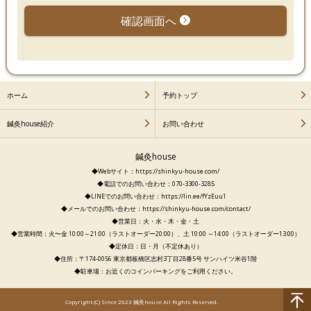
確認画面へ
ホーム
予約トップ
鍼灸house紹介
お問い合わせ
鍼灸house
◆Webサイト：https://shinkyu-house.com/
◆電話でのお問い合わせ：070-3300-3285
◆LINEでのお問い合わせ：https://lin.ee/fYzEuu1
◆メールでのお問い合わせ：https://shinkyu-house.com/contact/
◆営業日：火・水・木・金・土
◆営業時間：火〜金 10:00～21:00（ラストオーダー20:00）、土 10:00 ～14:00（ラストオーダー13:00）
◆定休日：日・月（不定休あり）
◆住所：〒174-0056 東京都板橋区志村3丁目28番5号 サンハイツ米谷1階
◆駐車場：お近くのコインパーキングをご利用ください。
Copyright (C) Since 2023 鍼灸house All Rights Reserved.