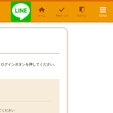
ホーム
予約トップ
ログイン
MENU
てログインボタンを押してください。
してください