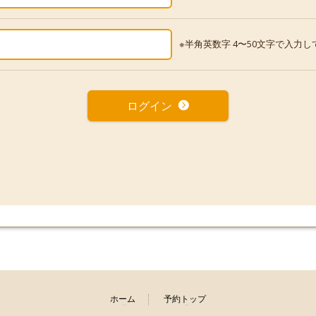
※半角英数字 4〜50文字で入力
ログイン
ホーム
予約トップ