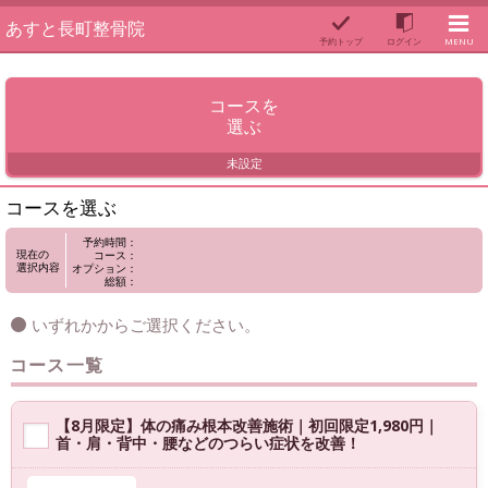
あすと長町整骨院
予約トップ
ログイン
MENU
コースを
選ぶ
未設定
コースを選ぶ
予約時間：
現在の
コース：
選択内容
オプション：
総額：
いずれかからご選択ください。
コース一覧
【8月限定】体の痛み根本改善施術｜初回限定1,980円｜
首・肩・背中・腰などのつらい症状を改善！