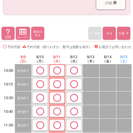
詳細
最短の
前週
今日
次週
空き
説明
カレンダー
予約可能
予約可能（残りわずか、数字は残数を表示）
お電話でお問い合わせ
8/9
8/10
8/11
8/12
8/13
8/14
8/15
（日）
（月）
（火）
（水）
（木）
（金）
（土）
10:00
受付終了
10:15
受付終了
10:30
受付終了
10:45
受付終了
11:00
受付終了