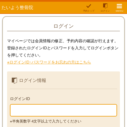
たいよう整骨院
予約トップ
ログイン
MENU
ログイン
マイページでは会員情報の修正、予約内容の確認が行えます。
登録されたログインIDとパスワードを入力してログインボタン
を押してください。
※ログインID･パスワードをお忘れの方はこちら
ログイン情報
ログインID
※半角英数字 4文字以上で入力してください