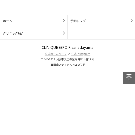
ホーム
予約トップ
クリニック紹介
CLINIQUE ESPOIR sanadayama
公式ホームページ
／
公式Instagram
〒543-0012 大阪市天王寺区河堀町１番19号
真田山メディカルヒルズ７F