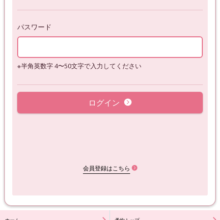
パスワード
※半角英数字 4〜50文字で入力してください
ログイン
会員登録はこちら